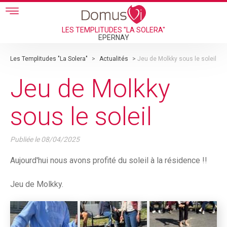
Skip to main content
LES TEMPLITUDES "LA SOLERA"
EPERNAY
Les Templitudes "La Solera"
>
Actualités
>
Jeu de Molkky sous le soleil
Jeu de Molkky
sous le soleil
Publiée le
08/04/2025
Aujourd'hui nous avons profité du soleil à la résidence !!
Jeu de Molkky.