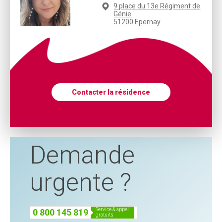
9 place du 13e Régiment de
Génie
51200 Epernay
Contacter la résidence
Demande
urgente ?
service & appel
0 800 145 819
gratuits